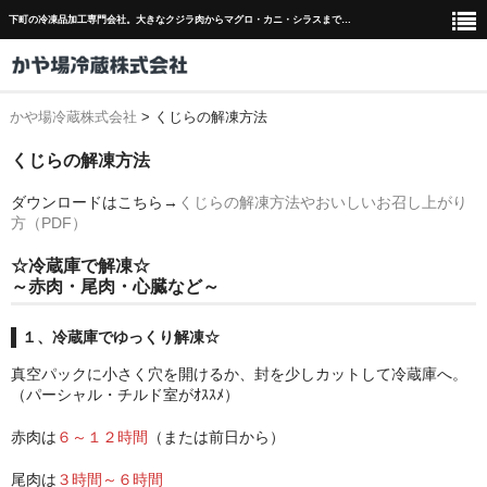
下町の冷凍品加工専門会社。大きなクジラ肉からマグロ・カニ・シラスまで…
かや場冷蔵株式会社
>
くじらの解凍方法
弊社について
くじらの解凍方法
鯨商品
ダウンロードはこちら→
くじらの解凍方法やおいしいお召し上がり
熟成鯨とは
方（PDF）
くじらの解凍方法
☆冷蔵庫で解凍☆
～赤肉・尾肉・心臓など～
その他の商品
１、冷蔵庫でゆっくり解凍☆
会社案内
真空パックに小さく穴を開けるか、封を少しカットして冷蔵庫へ。
（パーシャル・チルド室がｵｽｽﾒ）​
赤肉は
６～１２時間
（または前日から）​
尾肉は
３時間～６時間​