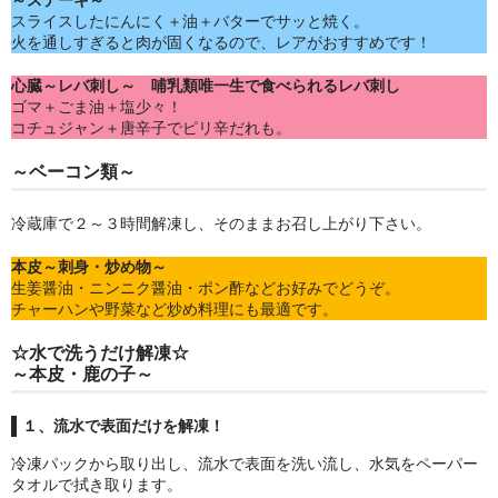
～ステーキ～
スライスしたにんにく＋油＋バターでサッと焼く。
​火を通しすぎると肉が固くなるので、レアが​おすすめです！
心臓～レバ刺し～​ 哺乳類唯一生で食べられるレバ刺し
ゴマ＋ごま油＋塩少々！​
コチュジャン＋唐辛子で​ピリ辛だれも。​
～ベーコン類～
冷蔵庫で２～３時間解凍し、​そのままお召し上がり下さい。​
本皮～刺身・炒め物～
生姜醤油・ニンニク醤油・ポン酢などお好みでどうぞ。​
チャーハンや野菜など​炒め料理にも最適です。
☆水で洗うだけ解凍☆
～本皮・鹿の子～
１、流水で表面だけを解凍！​
冷凍パックから取り出し、流水で表面を洗い流し、水気をペーパー
タオルで拭き取ります。​