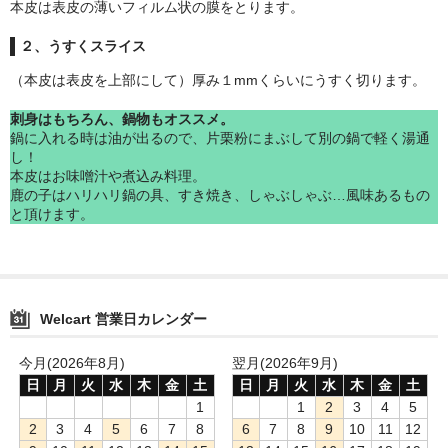
本皮は表皮の薄いフィルム状の膜をとります。​
２、うすくスライス​
（本皮は表皮を上部にして）厚み１mmくらいにうすく切ります。​
刺身はもちろん、鍋物もオススメ。​
鍋に入れる時は油が出るので、片栗粉にまぶして​別の鍋で軽く湯通
し！​
​本皮はお味噌汁や煮込み料理。
​鹿の子はハリハリ鍋の具、すき焼き、しゃぶしゃぶ…風味あるもの
と頂けます。​
Welcart 営業日カレンダー
今月(2026年8月)
翌月(2026年9月)
日
月
火
水
木
金
土
日
月
火
水
木
金
土
1
1
2
3
4
5
2
3
4
5
6
7
8
6
7
8
9
10
11
12