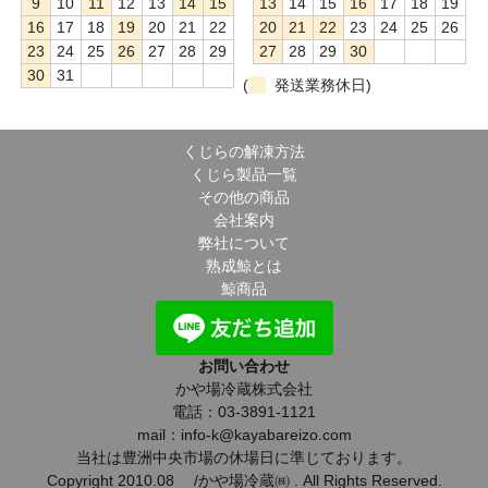
9
10
11
12
13
14
15
13
14
15
16
17
18
19
16
17
18
19
20
21
22
20
21
22
23
24
25
26
23
24
25
26
27
28
29
27
28
29
30
30
31
(
発送業務休日)
くじらの解凍方法
くじら製品一覧
その他の商品
会社案内
弊社について
熟成鯨とは
鯨商品
お問い合わせ
かや場冷蔵株式会社
電話：03-3891-1121
mail：info-k@kayabareizo.com
当社は豊洲中央市場の休場日に準じております。
Copyright 2010.08 /かや場冷蔵㈱ . All Rights Reserved.