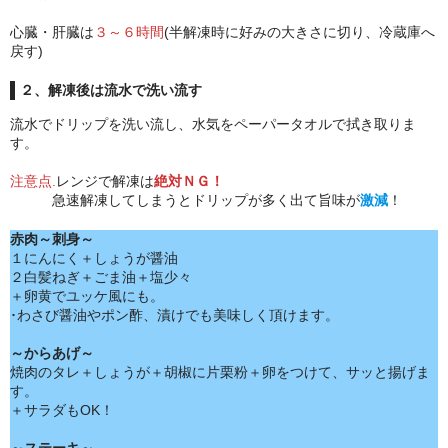
心臓・肝臓は
３～６時間
(半解凍時に好みの大きさに切り、冷蔵庫へ
戻す)​
２、解凍後は流水で洗い流す​
流水でドリップを洗い流し、水気をペーパータオルで拭き取りま
す。​
注意点.
レンジで解凍は
絶対ＮＧ！
急速解凍してしまうとドリップが多く出て旨味が
激減
！
赤肉～刺身～
１にんにく＋しょうが醤油​
２白髪ねぎ＋ごま油＋塩少々​
＋卵黄でユッケ風にも。
･わさび醤油やポン酢​、漬けでも美味しく頂けます。
～からあげ～​
焼肉のタレ＋しょうが＋胡椒に片栗粉＋卵をつけて、サッと揚げま
す。
​＋サラダもOK！